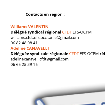
Contacts en région :
Williams VALENTIN
Délégué syndical régional
CFDT
EFS-OCPM
williams.cfdt.efs.occitanie@gmail.com
06 82 48 08 41
Adeline CANAVELLI
Déléguée syndicale régionale
CFDT
EFS-OCPM
ré
adelinecanavellicfdt@gmail.com
06 65 25 39 16