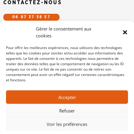
CONTACTEZ-NOUS
06 87 37 58 57
Gérer le consentement aux
CFDT.EFS@GMAIL.COM
cookies
SUIVEZ-NOUS SUR LES RÉSEAUX
Pour offrir les meilleures expériences, nous utilisons des technologies
telles que les cookies pour stocker et/ou accéder aux informations des
appareils. Le fait de consentir à ces technologies nous permettra de
/cfdtefs
traiter des données telles que le comportement de navigation ou les ID
cfdt-efs
uniques sur ce site. Le fait de ne pas consentir ou de retirer son
consentement peut avoir un effet négatif sur certaines caractéristiques
et fonctions.
MENTIONS LÉGALES
Accepter
POLITIQUE DE COOKIES
CONTACT
Refuser
Voir les préférences