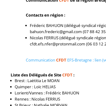
Communication
CFDT
de la région Bret
Contacts en région :
Fréderic BAHUON (délégué syndical régi
bahuon.frederic@gmail.com (07 88 42 35
Nicolas FERRUS (délégué syndicale régio
cfdt.efs.nfer@protonmail.com (06 03 12 
Communication
CFDT
EFS-Bretagne : lien (
Liste des Délégués de Site
CFDT
:
Brest : Laëtitia Le MOAN
Quimper : Loïc HELIAS
Lorient/Vannes : Frédéric BAHUON
Rennes : Nicolas FERRUS
St Brieuc : Nathalie MORVAN