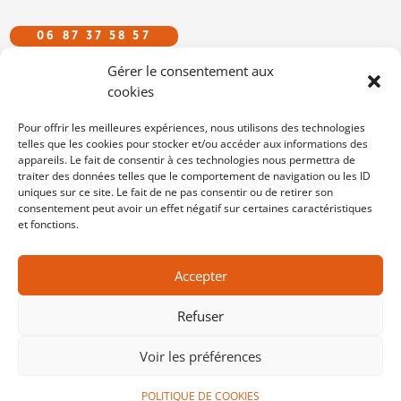
06 87 37 58 57
Gérer le consentement aux
CFDT.EFS@GMAIL.COM
cookies
SUIVEZ-NOUS SUR LES RÉSEAUX
Pour offrir les meilleures expériences, nous utilisons des technologies
telles que les cookies pour stocker et/ou accéder aux informations des
appareils. Le fait de consentir à ces technologies nous permettra de
/cfdtefs
traiter des données telles que le comportement de navigation ou les ID
cfdt-efs
uniques sur ce site. Le fait de ne pas consentir ou de retirer son
consentement peut avoir un effet négatif sur certaines caractéristiques
et fonctions.
MENTIONS LÉGALES
Accepter
POLITIQUE DE COOKIES
CONTACT
Refuser
Voir les préférences
POLITIQUE DE COOKIES
© CFDT EFS
Développé par
Dewey
, designé par
Paul Groleaud