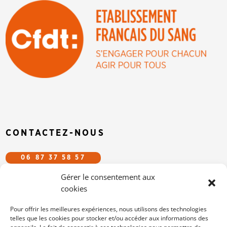
CONTACTEZ-NOUS
06 87 37 58 57
Gérer le consentement aux
CFDT.EFS@GMAIL.COM
cookies
SUIVEZ-NOUS SUR LES RÉSEAUX
Pour offrir les meilleures expériences, nous utilisons des technologies
telles que les cookies pour stocker et/ou accéder aux informations des