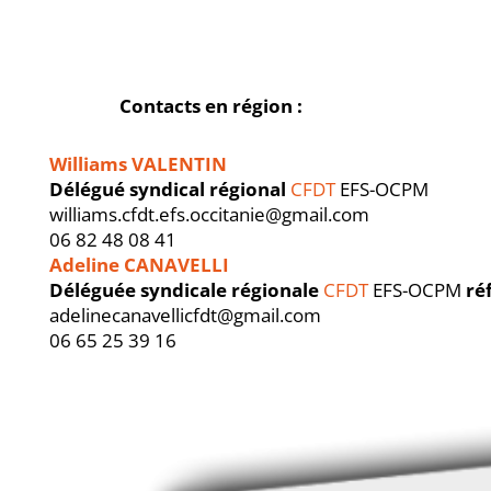
Contacts en région :
Williams VALENTIN
Délégué syndical régional
CFDT
EFS-OCPM
williams.cfdt.efs.occitanie@gmail.com
06 82 48 08 41
Adeline CANAVELLI
Déléguée syndicale régionale
CFDT
EFS-OCPM
ré
adelinecanavellicfdt@gmail.com
06 65 25 39 16