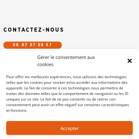
CONTACTEZ-NOUS
06 87 37 58 57
Gérer le consentement aux
CFDT.EFS@GMAIL.COM
cookies
SUIVEZ-NOUS SUR LES RÉSEAUX
Pour offrir les meilleures expériences, nous utilisons des technologies
telles que les cookies pour stocker et/ou accéder aux informations des
appareils. Le fait de consentir à ces technologies nous permettra de
/cfdtefs
traiter des données telles que le comportement de navigation ou les ID
cfdt-efs
uniques sur ce site. Le fait de ne pas consentir ou de retirer son
consentement peut avoir un effet négatif sur certaines caractéristiques
et fonctions.
MENTIONS LÉGALES
Accepter
POLITIQUE DE COOKIES