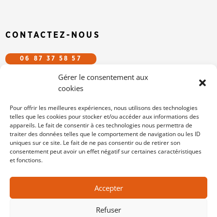
CONTACTEZ-NOUS
06 87 37 58 57
Gérer le consentement aux
CFDT.EFS@GMAIL.COM
cookies
SUIVEZ-NOUS SUR LES RÉSEAUX
Pour offrir les meilleures expériences, nous utilisons des technologies
telles que les cookies pour stocker et/ou accéder aux informations des
appareils. Le fait de consentir à ces technologies nous permettra de
/cfdtefs
traiter des données telles que le comportement de navigation ou les ID
cfdt-efs
uniques sur ce site. Le fait de ne pas consentir ou de retirer son
consentement peut avoir un effet négatif sur certaines caractéristiques
et fonctions.
MENTIONS LÉGALES
Accepter
POLITIQUE DE COOKIES
CONTACT
Refuser