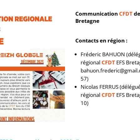
Communication
CFDT
de
Bretagne
Contacts en région :
Fréderic BAHUON (délég
régional
CFDT
EFS Breta
bahuon.frederic@gmail.
57)
Nicolas FERRUS (délégué
régional
CFDT
EFS Breta
10)