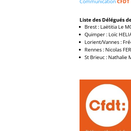
Communication
CFDT
Liste des Délégués d
Brest : Laëtitia Le 
Quimper : Loïc HELI
Lorient/Vannes : F
Rennes : Nicolas FE
St Brieuc : Nathali