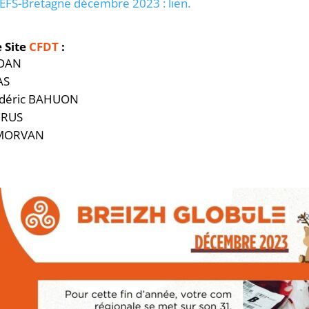
EFS-Bretagne décembre 2023 :
lien.
e Site
CFDT
:
MOAN
AS
rédéric BAHUON
RRUS
e MORVAN