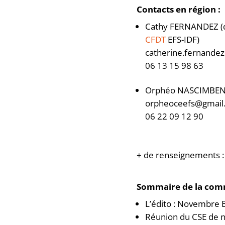
Contacts en région :
Cathy FERNANDEZ (d
CFDT
EFS-IDF)
catherine.fernandez
06 13 15 98 63
Orphéo NASCIMBEN
orpheoceefs@gmail
06 22 09 12 90
+ de renseignements :
Sommaire de la com
L’édito : Novembre 
Réunion du CSE de n