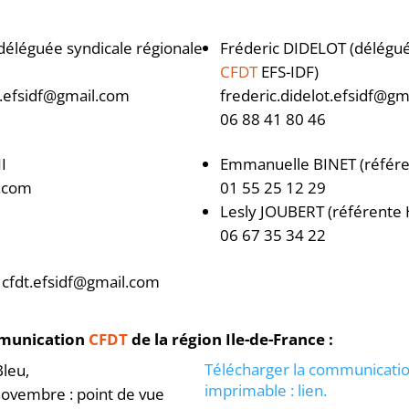
éléguée syndicale régionale
Fréderic DIDELOT (délégué
CFDT
EFS-IDF)
.efsidf@gmail.com
frederic.didelot.efsidf@g
06 88 41 80 46
I
Emmanuelle BINET (référe
.com
01 55 25 12 29
Lesly JOUBERT (référente 
06 67 35 34 22
 cfdt.efsidf@gmail.com
munication
CFDT
de la région Ile-de-France :
Télécharger la communicatio
Bleu,
imprimable : lien.
ovembre : point de vue