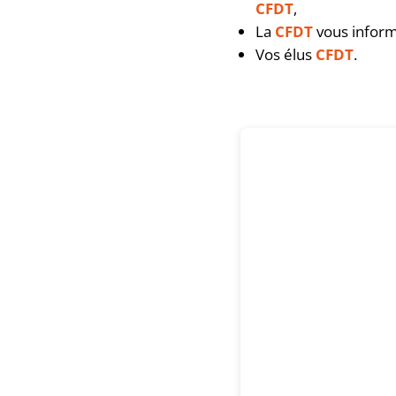
CFDT
,
La
CFDT
vous informe
Vos élus
CFDT
.