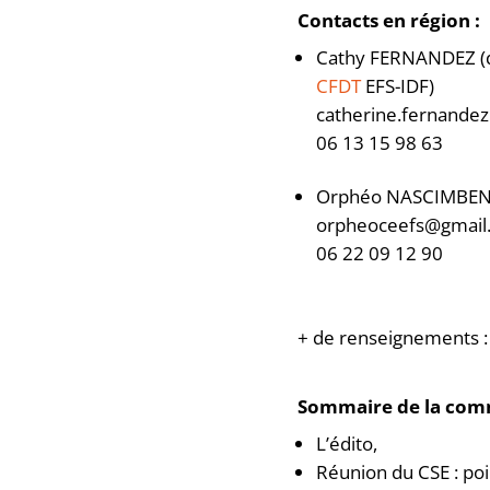
Contacts en région :
Cathy FERNANDEZ (d
CFDT
EFS-IDF)
catherine.fernandez
06 13 15 98 63
Orphéo NASCIMBEN
orpheoceefs@gmail
06 22 09 12 90
+ de renseignements :
Sommaire de la com
L’édito,
Réunion du CSE : po