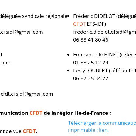
éléguée syndicale régionale
Fréderic DIDELOT (délégué
CFDT
EFS-IDF)
.efsidf@gmail.com
frederic.didelot.efsidf@g
06 88 41 80 46
I
Emmanuelle BINET (référe
.com
01 55 25 12 29
Lesly JOUBERT (référente 
06 67 35 34 22
 cfdt.efsidf@gmail.com
munication
CFDT
de la région Ile-de-France :
Télécharger la communicatio
imprimable : lien.
int de vue
CFDT
,