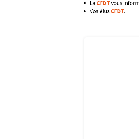
La
CFDT
vous informe
Vos élus
CFDT
.