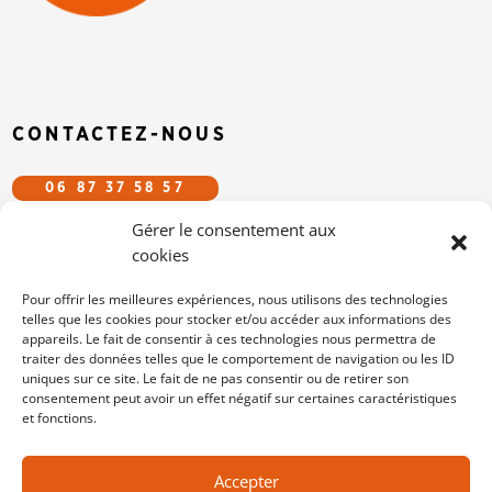
CONTACTEZ-NOUS
06 87 37 58 57
Gérer le consentement aux
CFDT.EFS@GMAIL.COM
cookies
SUIVEZ-NOUS SUR LES RÉSEAUX
Pour offrir les meilleures expériences, nous utilisons des technologies
telles que les cookies pour stocker et/ou accéder aux informations des
appareils. Le fait de consentir à ces technologies nous permettra de
/cfdtefs
traiter des données telles que le comportement de navigation ou les ID
cfdt-efs
uniques sur ce site. Le fait de ne pas consentir ou de retirer son
consentement peut avoir un effet négatif sur certaines caractéristiques
et fonctions.
MENTIONS LÉGALES
Accepter
POLITIQUE DE COOKIES