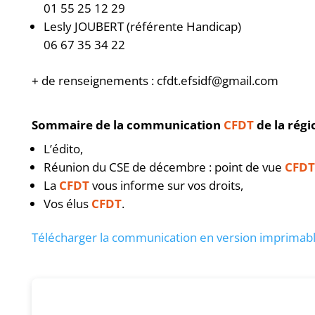
01 55 25 12 29
Lesly JOUBERT (référente Handicap)
06 67 35 34 22
+ de renseignements : cfdt.efsidf@gmail.com
Sommaire de la communication
CFDT
de la régi
L’édito,
Réunion du CSE de décembre : point de vue
CFDT
La
CFDT
vous informe sur vos droits,
Vos élus
CFDT
.
Télécharger la communication en version imprimable 