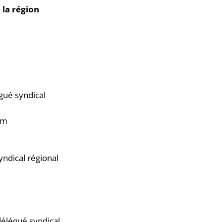
la région
gué syndical
om
ndical régional
élégué syndical