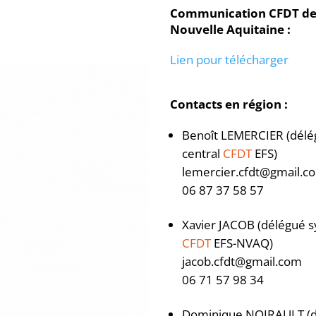
Communication CFDT de 
Nouvelle Aquitaine :
Lien pour télécharger
Contacts en région :
Benoît LEMERCIER (délé
central
CFDT
EFS)
lemercier.cfdt@gmail.c
06 87 37 58 57
Xavier JACOB (délégué sy
CFDT
EFS-NVAQ)
jacob.cfdt@gmail.com
06 71 57 98 34
Dominique NOIRAULT (d