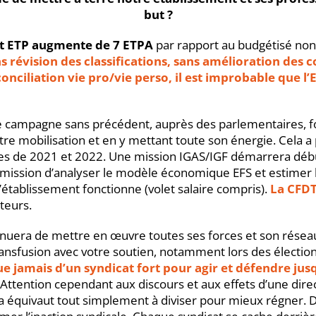
but ?
et ETP augmente de 7 ETPA
par rapport au budgétisé non
 révision des classifications, sans amélioration des c
conciliation vie pro/vie perso, il est improbable que l’
e campagne sans précédent, auprès des parlementaires, f
 votre mobilisation et en y mettant toute son énergie. Cela 
ales de 2021 et 2022. Une mission IGAS/IGF démarrera déb
ur mission d’analyser le modèle économique EFS et estimer 
’établissement fonctionne (volet salaire compris).
La CFD
teurs.
nuera de mettre en œuvre toutes ses forces et son résea
ransfusion avec votre soutien, notamment lors des élection
ue jamais d’un syndicat fort pour agir et défendre jus
Attention cependant aux discours et aux effets d’une direc
la équivaut tout simplement à diviser pour mieux régner. D