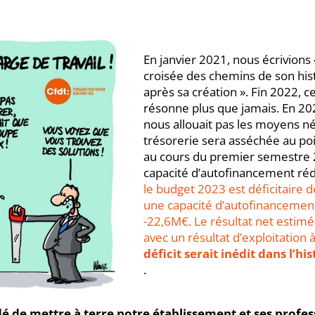
En janvier 2021, nous écrivions «
croisée des chemins de son hist
après sa création ». Fin 2022, c
résonne plus que jamais. En 2023
nous allouait pas les moyens né
trésorerie sera asséchée au poi
au cours du premier semestre 
capacité d’autofinancement réd
le budget 2023 est déficitaire 
une capacité d’autofinancemen
-22,6M€. Le résultat net estim
avec un résultat d’exploitation
déficit serait inédit dans l’hist
.
idé de mettre à terre notre établissement et ses profe