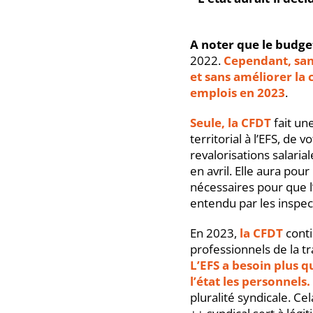
A noter que le budg
2022.
Cependant, sans
et sans améliorer la 
emplois en 2023
.
Seule, la CFDT
fait un
territorial à l’EFS, de
revalorisations salari
en avril. Elle aura po
nécessaires pour que l
entendu par les inspec
En 2023,
la CFDT
conti
professionnels de la t
L’EFS a besoin plus q
l’état les personnels.
pluralité syndicale. Ce