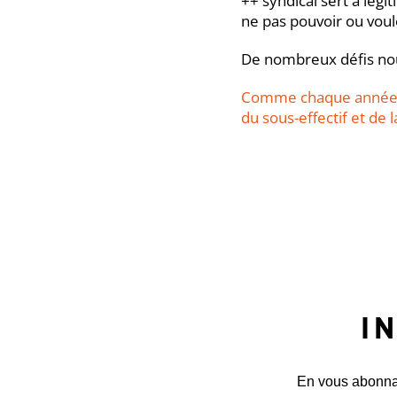
++ syndical sert à légi
ne pas pouvoir ou voulo
De nombreux défis nou
Comme chaque année, l
du sous-effectif et de l
I
En vous abonnant