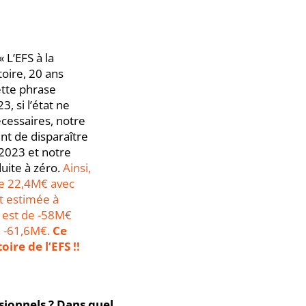
 L’EFS à la
oire, 20 ans
ette phrase
, si l’état ne
cessaires, notre
nt de disparaître
2023 et notre
uite à zéro.
Ainsi,
de 22,4M€ avec
t estimée à
é est de -58M€
 à -61,6M€.
Ce
oire de l’EFS !!
ssionnels ? Dans quel