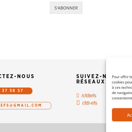
S'ABONNER
CTEZ-NOUS
SUIVEZ-NOUS SU
Pour offrir 
RÉSEAUX
cookies pour
à ces techn
 37 58 57
de navigatio
/cfdtefs
consentement
cfdt-efs
.EFS@GMAIL.COM
Ac