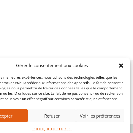
Gérer le consentement aux cookies
R LES
les meilleures expériences, nous utilisons des technologies telles que les
MENTIONS LÉGALES
 stocker et/ou accéder aux informations des appareils. Le fait de consentir
POLITIQUE DE COOKIES
ologies nous permettra de traiter des données telles que le comportement
n ou les ID uniques sur ce site. Le fait de ne pas consentir ou de retirer son
CONTACT
 peut avoir un effet négatif sur certaines caractéristiques et fonctions.
cepter
Refuser
Voir les préférences
POLITIQUE DE COOKIES
Développé par
Dewey
, designé par
Paul Groleaud