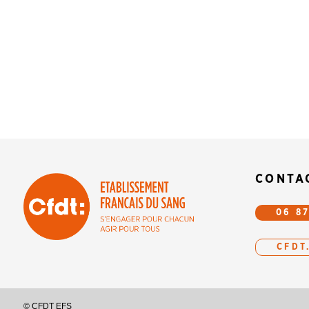
CONTA
06 87
CFDT
© CFDT EFS