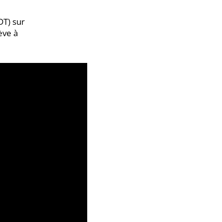
DT) sur
ève à