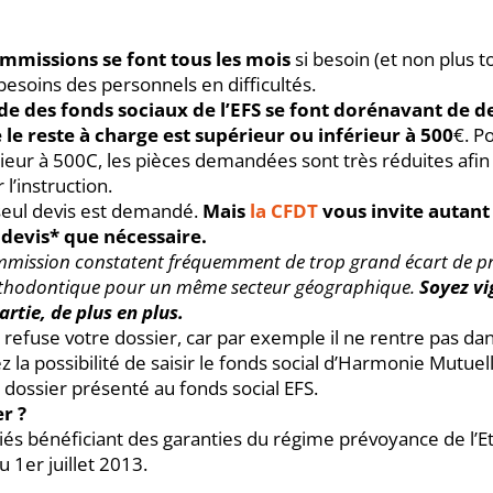
ommissions se font tous les mois
si besoin (et non plus t
 besoins des personnels en difficultés.
de des fonds sociaux de l’EFS se font dorénavant de d
 le reste à charge est supérieur ou inférieur à 500
€. P
ieur à 500C, les pièces demandées sont très réduites afin d
l’instruction.
seul devis est demandé.
Mais
la CFDT
vous invite autant
devis* que nécessaire.
mmission constatent fréquemment de trop grand écart de p
rthodontique pour un même secteur géographique.
Soyez vi
artie, de plus en plus.
S refuse votre dossier, car par exemple il ne rentre pas dan
ez la possibilité de saisir le fonds social d’Harmonie Mutu
 dossier présenté au fonds social EFS.
r ?
ariés bénéficiant des garanties du régime prévoyance de l’
 1er juillet 2013.