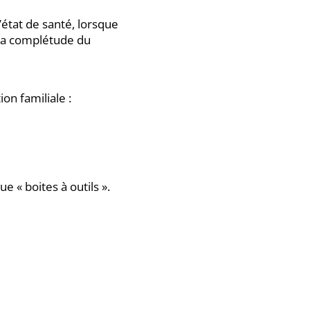
l’état de santé, lorsque
, la complétude du
on familiale :
 « boites à outils ».